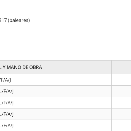
7817 (baleares)
L Y MANO DE OBRA
F/A/J
/F/A/J
/F/A/J
/F/A/J
/F/A/J