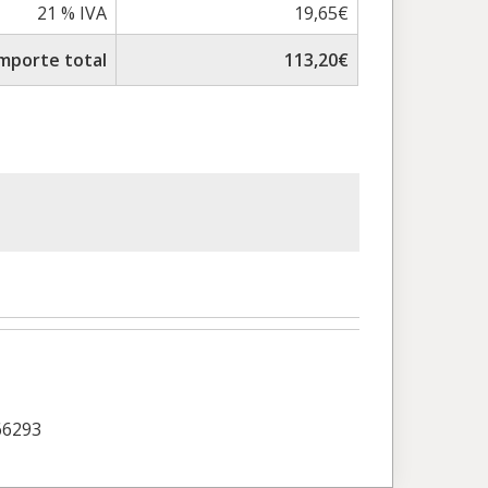
21 % IVA
19,65€
Importe total
113,20€
66293