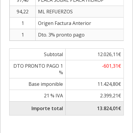
97,46
PLACA SOBRE PLACA HIDROF
94,22
ML REFUERZOS
1
Origen Factura Anterior
1
Dto. 3% pronto pago
Subtotal
12.026,11€
DTO PRONTO PAGO 1
-601,31€
%
Base imponible
11.424,80€
21 % IVA
2.399,21€
Importe total
13.824,01€