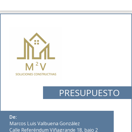
PRESUPUESTO
De:
Marcos Luis Valbuena González
Calle Referéndum Viñagrande 18, bajo 2