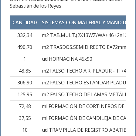
Sebastián de los Reyes
CANTIDAD
SISTEMAS CON MATERIAL Y MANO DE O
332,34
m2 TAB.MULT.(2X13WZ/WA+46+2X13WZ
490,70
m2 TRASDOS.SEMIDIRECTO E=72mm./400
1
ud HORNACINA 45x90
48,85
m2 FALSO TECHO A.R. PLADUR - TF/400+
306,90
m2 FALSO TECHO ESTANDAR PLADUR T4
125,95
m2 FALSO TECHO DE LAMAS METÁLICAS
72,48
ml FORMACION DE CORTINEROS DE CAR
37,55
ml FORMACIÓN DE CANDILEJA DE CART
10
ud TRAMPILLA DE REGISTRO ABATIBLE