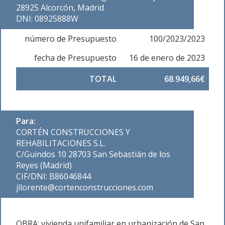
28925 Alcorcón, Madrid
DNI: 08925888W
número de Presupuesto
100/2023/2023
fecha de Presupuesto
16 de enero de 2023
TOTAL
68.949,66€
Para:
CORTÉN CONSTRUCCIONES Y
REHABILITACIONES S.L.
C/Guindos 10 28703 San Sebastián de los
Reyes (Madrid)
CIF/DNI: B86046844
jllorente@cortenconstrucciones.com
OBRA: vivienda unifamiliar en urbanización de San