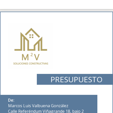
PRESUPUESTO
De:
Marcos Luis Valbuena González
Calle Referéndum Viñagrande 18, bajo 2