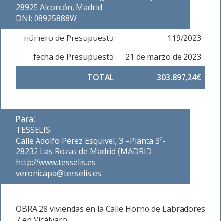
28925 Alcorcón, Madrid
DNI: 08925888W
número de Presupuesto
119/2023
fecha de Presupuesto
21 de marzo de 2023
TOTAL
303.897,24€
Para:
TESSELIS
Calle Adolfo Pérez Esquivel, 3 –Planta 3ª-
28232 Las Rozas de Madrid (MADRID
http://www.tesselis.es
veronicapa@tesselis.es
OBRA 28 viviendas en la Calle Horno de Labradores
7 en Vicálvaro.