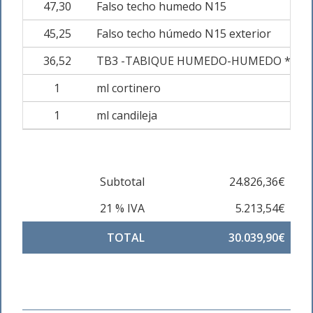
47,30
Falso techo humedo N15
45,25
Falso techo húmedo N15 exterior
36,52
TB3 -TABIQUE HUMEDO-HUMEDO * 122/
1
ml cortinero
1
ml candileja
Subtotal
24.826,36€
21 % IVA
5.213,54€
TOTAL
30.039,90€