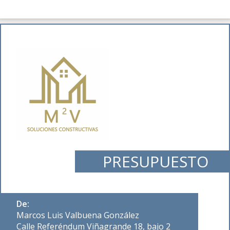
PRESUPUESTO
De:
Marcos Luis Valbuena González
Calle Referéndum Viñagrande 18, bajo 2