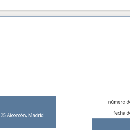
número d
fecha 
925 Alcorcón, Madrid