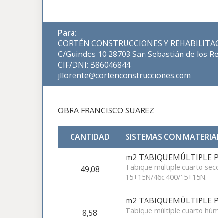
Para:
CORTÉN CONSTRUCCIONES Y REHABILITACI
C/Guindos 10 28703 San Sebastián de los Re
CIF/DNI: B86046844
jllorente@cortenconstrucciones.com
OBRA FRANCISCO SUAREZ
CANTIDAD
SISTEMAS CON MATERIA
m2 TABIQUEMÚLTIPLE PL
Tabique múltiple cuarto sec
49,08
15+15N/46c.400/15+15N.
m2 TABIQUEMÚLTIPLE P
Tabique múltiple cuarto hú
8,58