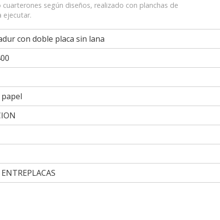
 cuarterones según diseños, realizado con planchas de
a ejecutar.
adur con doble placa sin lana
400
 papel
CION
 ENTREPLACAS