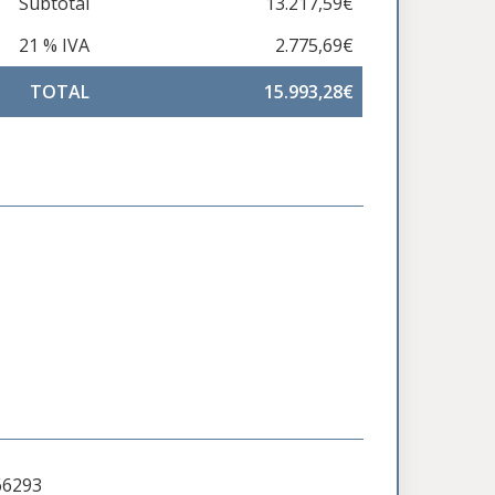
Subtotal
13.217,59€
21 % IVA
2.775,69€
TOTAL
15.993,28€
66293