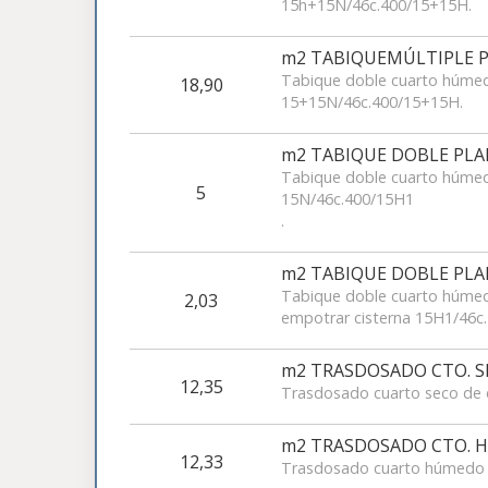
15h+15N/46c.400/15+15H.
m2 TABIQUEMÚLTIPLE P
Tabique doble cuarto húmed
18,90
15+15N/46c.400/15+15H.
m2 TABIQUE DOBLE PLA
Tabique doble cuarto húmed
5
15N/46c.400/15H1
.
m2 TABIQUE DOBLE PLA
Tabique doble cuarto húmed
2,03
empotrar cisterna 15H1/46c
m2 TRASDOSADO CTO. S
12,35
Trasdosado cuarto seco de 
m2 TRASDOSADO CTO. 
12,33
Trasdosado cuarto húmedo 