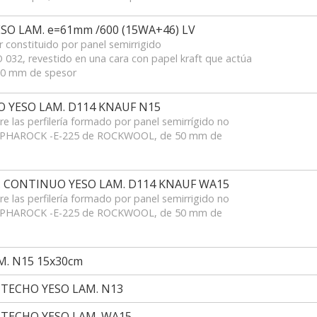
O LAM. e=61mm /600 (15WA+46) LV
r constituido por panel semirrigido
 032, revestido en una cara con papel kraft que actúa
50 mm de spesor
 YESO LAM. D114 KNAUF N15
e las perfilería formado por panel semirrígido no
 ALPHAROCK -E-225 de ROCKWOOL, de 50 mm de
 CONTINUO YESO LAM. D114 KNAUF WA15
e las perfilería formado por panel semirrigido no
 ALPHAROCK -E-225 de ROCKWOOL, de 50 mm de
. N15 15x30cm
 TECHO YESO LAM. N13
 TECHO YESO LAM. WA15