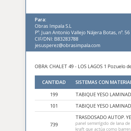
Para:
Obras Impala S.L
Pº. Juan Antonio Vallejo Nájera Botas, nº. 
CIF/DNI: B83283788
jesusperez@obrasimpala.com
OBRA: CHALET 49 - LOS LAGOS 1 Pozuelo de
CANTIDAD
SISTEMAS CON MATERIA
199
TABIQUE YESO LAMINADO
101
TABIQUE YESO LAMINAD
TRASDOSADO AUTOP. YES
panel semirrígido de lana de
739
kraft que actúa como barre