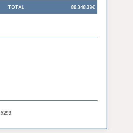
TOTAL
88.348,39€
66293