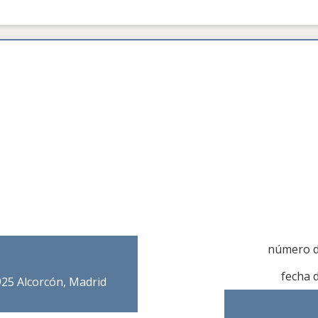
número d
fecha 
925 Alcorcón, Madrid