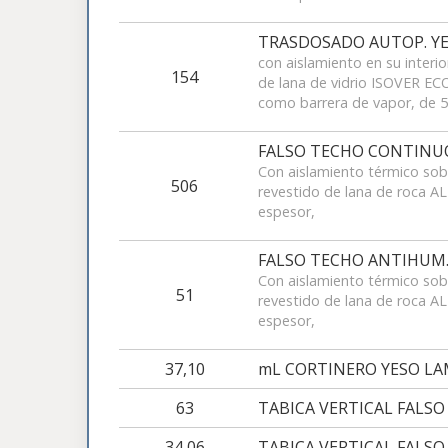
TRASDOSADO AUTOP. YES
con aislamiento en su interio
154
de lana de vidrio ISOVER ECO
como barrera de vapor, de 
FALSO TECHO CONTINUO
Con aislamiento térmico sobr
506
revestido de lana de roca
espesor,
FALSO TECHO ANTIHUM.
Con aislamiento térmico sobr
51
revestido de lana de roca
espesor,
37,10
mL CORTINERO YESO LAM
63
TABICA VERTICAL FALSO
34,06
TABICA VERTICAL FALSO