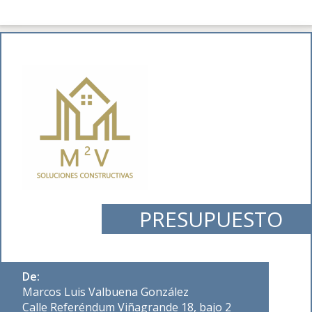
PRESUPUESTO
De:
Marcos Luis Valbuena González
Calle Referéndum Viñagrande 18, bajo 2