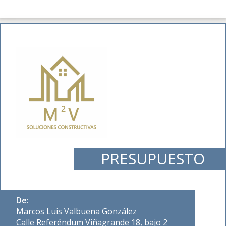
PRESUPUESTO
De:
Marcos Luis Valbuena González
Calle Referéndum Viñagrande 18, bajo 2