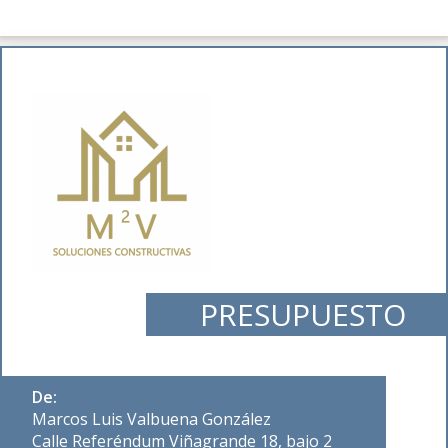
PRESUPUESTO
De:
Marcos Luis Valbuena González
Calle Referéndum Viñagrande 18, bajo 2