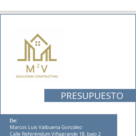
PRESUPUESTO
De:
Marcos Luis Valbuena González
Calle Referéndum Viñagrande 18, bajo 2