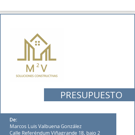
PRESUPUESTO
De:
Marcos Luis Valbuena González
Calle Referéndum Viñagrande 18, bajo 2