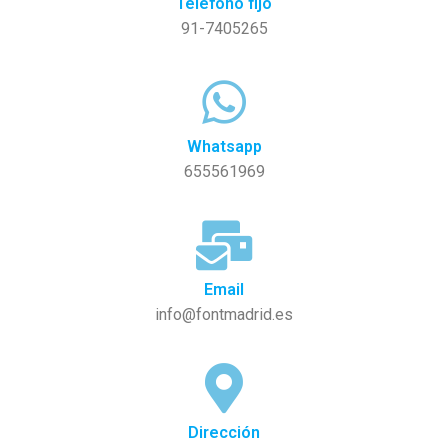
Teléfono fijo
91-7405265
Whatsapp
655561969
Email
info@fontmadrid.es
Dirección