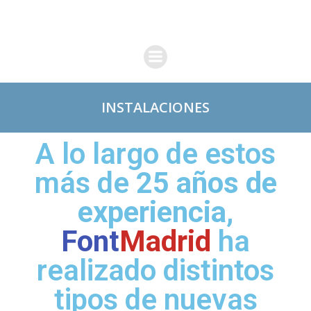
INSTALACIONES
A lo largo de estos
más de
25 años de
experiencia
,
Font
Madrid
ha
realizado distintos
tipos de nuevas