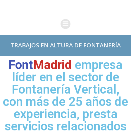
TRABAJOS EN ALTURA DE FONTANERÍA
Font
Madrid
empresa
líder en el sector de
Fontanería Vertical,
con más de 25 años de
experiencia, presta
servicios relacionados