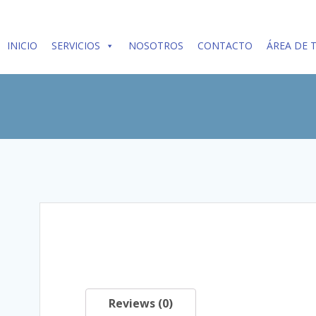
Skip
to
content
INICIO
SERVICIOS
NOSOTROS
CONTACTO
ÁREA DE 
Reviews (0)