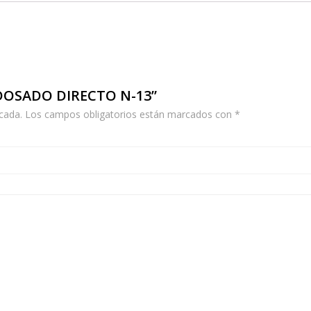
ASDOSADO DIRECTO N-13”
cada.
Los campos obligatorios están marcados con
*